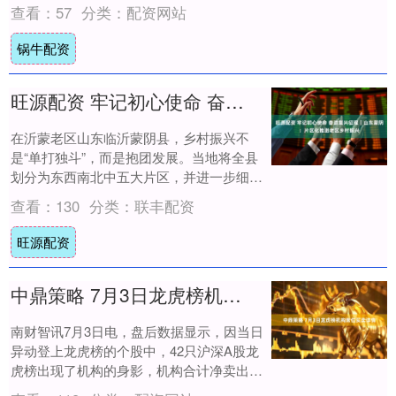
骗犯罪的一大新特点。 近期，恰逢“61....
查看：
57
分类：
配资网站
锅牛配资
旺源配资 牢记初心使命 奋进复兴征程｜山东蒙阴：片区化推进老区乡村振兴
在沂蒙老区山东临沂蒙阴县，乡村振兴不
是“单打独斗”，而是抱团发展。当地将全县
划分为东西南北中五大片区，并进一步细分
为三产融合型、特色农业主导型等5类共41
查看：
130
分类：
联丰配资
个功能....
旺源配资
中鼎策略 7月3日龙虎榜机构席位买卖详情
南财智讯7月3日电，盘后数据显示，因当日
异动登上龙虎榜的个股中，42只沪深A股龙
虎榜出现了机构的身影，机构合计净卖出
177216.61万元，具体来看，机构净买入....