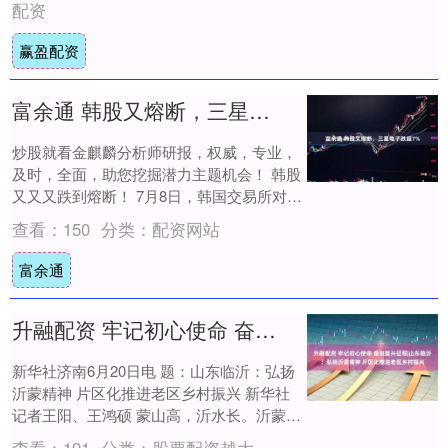
配资
赢盈配资
富余通 韩股又熔断，三星电子跌超7%
炒股就看金麒麟分析师研报，权威，专业，
及时，全面，助您挖掘潜力主题机会！ 韩股
又又又跌到熔断！ 7月8日，韩国交易所对韩
国创业板指（KOSDAQ）启动熔断机制，....
查看：
150
分类：
配资网站
富余通
升融配资 牢记初心使命 奋进复兴征程|山东临沂：弘扬沂蒙精神 片区化推进老区乡村振兴
新华社济南6月20日电 题：山东临沂：弘扬
沂蒙精神 片区化推进老区乡村振兴 新华社
记者王阳、王鸿硕 蒙山高，沂水长。沂蒙革
命老区是一片红色热土，革命战争年代，
查看：
191
分类：
股票配资越大