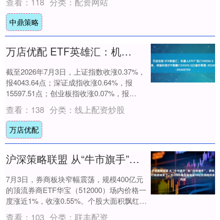
查看：
118
分类：
配资网站
中鼎策略
万店优配 ETF英雄汇：机器人ETF广发(159050.SZ)领涨、纳指科技ETF景顺(159509.SZ)溢价明显-20260703
截至2026年7月3日，上证指数收涨0.37%，
报4043.64点；深证成指收涨0.64%，报
15597.51点；创业板指收涨0.07%，报
4019.93点；两....
查看：
138
分类：
线上配资炒股
万店优配
沪深策略联盟 从“牛市旗手”到“科技捕手”，券商行情逻辑变了，512000单日吸金逾10亿元领跑同类
7月3日，券商板块窄幅震荡，规模400亿元
的顶流券商ETF华宝（512000）场内价格一
度涨近1%，收涨0.55%。个股大面积飘红，
中国银河、财达证券涨超3%，....
查看：
103
分类：
联丰配资