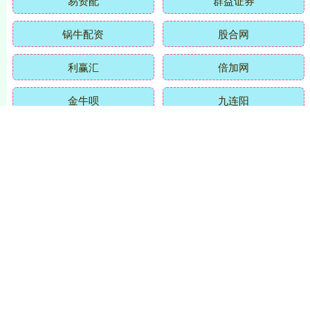
锅牛配资
股合网
利赢汇
倍加网
金牛呗
九连阳
全部话题标签
关注 联丰配资