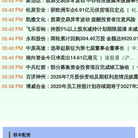
05:42 PM
05:42 PM
松原安全：获欧洲车企6.91亿元供货项目定点
松原安全公告称，公司全资子公司安徽松原与欧洲汽车制造商S客户签署《供货合同》，获X项目定点，将
05:42 PM
凯撒文化：股票交易异常波动 提醒投资者注意风险
05:42 PM
飞
05:40 PM
05:40 PM
中原高速：选举赵新征为第七届董事会董事长
中原高速公告称，公司于2026年8月6日召开第七届董事会第四十九次会议，选
05:40 PM
南向资金今日净卖出14.61亿港元
港股通（沪）方面，MINIMAX-W、中芯国际分别获净买入21.70亿港元、5.67亿港元；腾讯控股净卖出额居首，金额为9.99亿港元；港股通（深）方面，MINIMAX-W、建滔积层板分别获净买入5.27亿港元、3.41亿港元；中芯国际净卖出额居首，金额为16.43亿港元。
05:39 PM
中兵红箭：部分募集资金投资项目完成竣工验收
05:39 PM
百济神州：2026年7月股份变动及期权利息情况披
05:38 PM
联丰配资