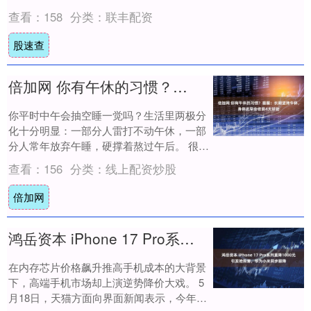
是，忽冷忽热的环境，本身就是一种健康隐
查看：
158
分类：
联丰配资
患。长时....
股速查
倍加网 你有午休的习惯？提醒：长期坚持午休，身体迟早会收获4大好处
你平时中午会抽空睡一觉吗？生活里两极分
化十分明显：一部分人雷打不动午休，一部
分人常年放弃午睡，硬撑着熬过午后。 很多
人只把午休当成解乏手段，却不知道长期坚
查看：
156
分类：
线上配资炒股
持午休....
倍加网
鸿岳资本 iPhone 17 Pro系列直降1000元引发抢购潮，华为小米同步跟降
在内存芯片价格飙升推高手机成本的大背景
下，高端手机市场却上演逆势降价大戏。 5
月18日，天猫方面向界面新闻表示，今年