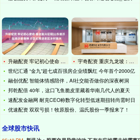
升融配资 牢记初心使命 奋进复兴征程|山东临沂：弘扬沂蒙精神
宇奇配资 重庆九龙坡：百亩蒲苇狼尾草进入最佳观赏期
世纪汇通 “金九”超七成百强房企业绩飘红 今年首个2000亿
融创优配 智能体情感陪伴，AI社交能否做你的深夜树洞
邦乾配倍 40年，这口飞鱼脆皮里藏着华南几代人的夏天
速配发金融网 耐克CEO称数字化转型低迷期扭转尚需时日
优速配资 双双亏损！牧原股份、温氏股份一季报来了！
全球股市快讯