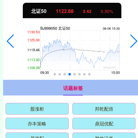
北证50
1122.88
3.42
0.30%
话题标签
股涨柜
邦乾配倍
亦丰策略
鼎冠优配
易资配
群益证券