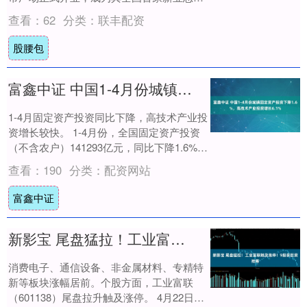
市。 从品类结构看，这家门店已不再只是....
查看：
62
分类：
联丰配资
股腰包
富鑫中证 中国1-4月份城镇固定资产投资下降1.6%，高技术产业投资增长6.1%
1-4月固定资产投资同比下降，高技术产业投
资增长较快。 1-4月份，全国固定资产投资
（不含农户）141293亿元，同比下降1.6%。
分领域看，基础设施投资同比....
查看：
190
分类：
配资网站
富鑫中证
新影宝 尾盘猛拉！工业富联触及涨停！9股获巨资抢筹
消费电子、通信设备、非金属材料、专精特
新等板块涨幅居前。个股方面，工业富联
（601138）尾盘拉升触及涨停。 4月22日，