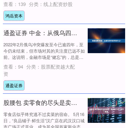
618前夕，苹果官方旗舰店iPhone 17....
查看：
139
分类：
线上配资炒股
鸿岳资本
通盈证券 中金：从俄乌四年能学到什么？
2022年2月俄乌冲突爆发至今已逾四年，至
今仍未结束，但市场对其的关注度已远不如
前。这说明，金融市场是“健忘”的，总是会
对突然和陌生的意外做出应激甚至过激的反
查看：
94
分类：
股票配资越大配
应....
资
通盈证券
股腰包 卖零食的尽头是卖菜？良品铺子闯入超市赛道
零食店似乎终究逃不过卖菜的宿命。 5月16
日，“良品铺子·鲜生活”汉广店在武汉汉口城
市广场正式开业，成为其全国首家新业态超