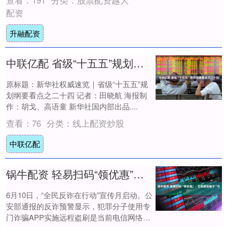
曾....
配资
升融配资
中联亿配 省级“十五五”规划纲要看点之二十四
原标题：新华社权威速览｜省级“十五五”规
划纲要看点之二十四 记者：田晓航 海报制
作：胡戈、高语童 新华社国内部出品....
查看：
76
分类：
线上配资炒股
中联亿配
锅牛配资 轻易扫码“领优惠”，可能就给骗子“开门”
6月10日，“全民反诈在行动”宣传月启动。公
安部通报的反诈预警显示，犯罪分子使用专
门诈骗APP实施远程盗刷是当前电信网络诈