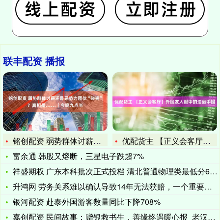
联丰配资 播报
铭创配资 弱势群体讨薪还是恶势力团伙“碰瓷”？真相是……｜今
优配货主 【正义会客厅】外国友人眼中的法治中国
富余通 韩股又熔断，三星电子跌超7%
祥盛期权 广东本科批次正式投档 清北普通物理类最低分689分
升鸿网 劳务关系难以确认导致14年无法获赔，一个重要信息打开
银河配资 赴泰外国游客数量同比下降708%
嘉创配资 民间故事：赠银救书生，善缘终遇暖心报_老汉_周明远