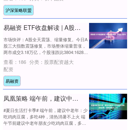
沪深策略联盟
易融资 ETF收盘解读 | A股缩量修复，机器人和汽车领涨
市场快评：A股全天震荡、缩量修复。今日A
股三大指数震荡修复，市场整体缩量普涨，
两市成交3.18万亿，个股涨跌比3804:1628，
行业涨跌比为22:9。机器人、....
查看：
186
分类：
股票配资越大
配资
易融资
凤凰策略 端午前，建议中老年：少吃鸡肉豆腐，多吃4种，清热消暑不上火
#夏日生活打卡季#​ 端午前，建议中老年：少
吃鸡肉豆腐，多吃4种，清热消暑不上火 端
午节前建议中老年朋友少吃鸡肉豆腐，多吃
下面几种应季菜，清热消暑不怕上火，贴