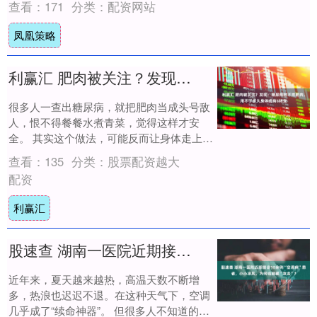
查看：
171
分类：
配资网站
了....
凤凰策略
利赢汇 肥肉被关注？发现：糖尿病若不吃肥肉，用不了多久身体或有6转变
很多人一查出糖尿病，就把肥肉当成头号敌
人，恨不得餐餐水煮青菜，觉得这样才安
全。 其实这个做法，可能反而让身体走上另
一条下坡路。临床观察表明，不少糖友严格
查看：
135
分类：
股票配资越大
戒断肥肉....
配资
利赢汇
股速查 湖南一医院近期接诊10余例“空调病”患者，小小凉风，为何也暗藏“攻击”？
近年来，夏天越来越热，高温天数不断增
多，热浪也迟迟不退。在这种天气下，空调
几乎成了“续命神器”。 但很多人不知道的