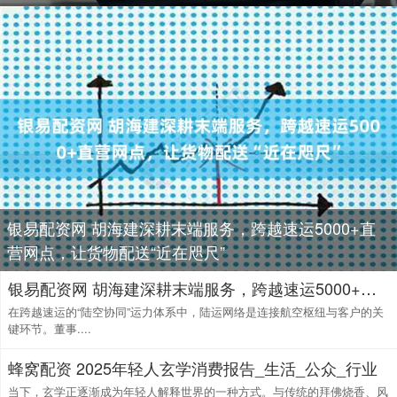
银易配资网 胡海建深耕末端服务，跨越速运5000+直
营网点，让货物配送“近在咫尺”
银易配资网 胡海建深耕末端服务，跨越速运5000+直营网点，让货物配送“近在咫尺”
在跨越速运的“陆空协同”运力体系中，陆运网络是连接航空枢纽与客户的关
键环节。董事....
蜂窝配资 2025年轻人玄学消费报告_生活_公众_行业
当下，玄学正逐渐成为年轻人解释世界的一种方式。与传统的拜佛烧香、风